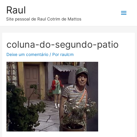
Raul
Men
Site pessoal de Raul Cotrim de Mattos
princ
coluna-do-segundo-patio
Deixe um comentário
/ Por
raulcm