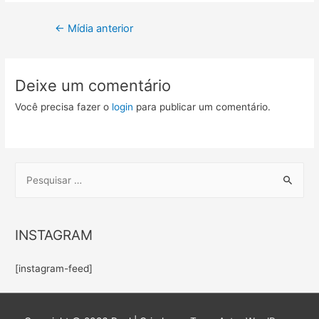
Navegação
←
Mídia anterior
de
Post
Deixe um comentário
Você precisa fazer o
login
para publicar um comentário.
P
e
s
q
INSTAGRAM
u
i
[instagram-feed]
s
a